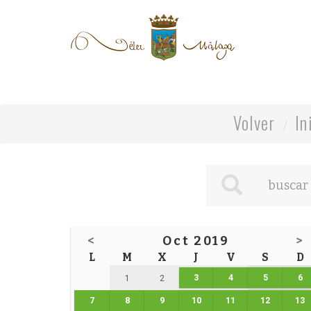
Volver
In
<
Oct 2019
>
L
M
X
J
V
S
D
3
4
5
6
1
2
7
8
9
10
11
12
13