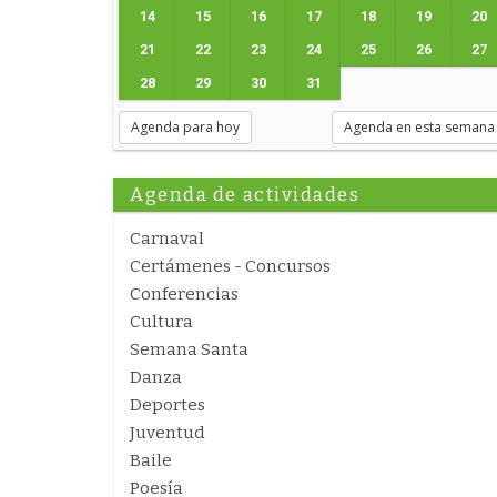
14
15
16
17
18
19
20
21
22
23
24
25
26
27
28
29
30
31
Agenda para hoy
Agenda en esta semana
Agenda de actividades
Carnaval
Certámenes - Concursos
Conferencias
Cultura
Semana Santa
Danza
Deportes
Juventud
Baile
Poesía