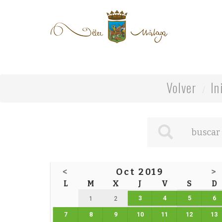
Volver
In
<
Oct 2019
>
L
M
X
J
V
S
D
3
4
5
6
1
2
7
8
9
10
11
12
13