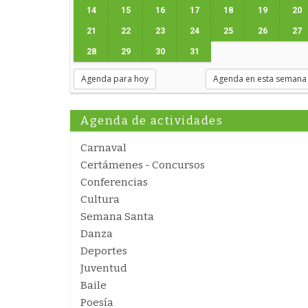
14
15
16
17
18
19
20
21
22
23
24
25
26
27
28
29
30
31
Agenda para hoy
Agenda en esta semana
Agenda de actividades
Carnaval
Certámenes - Concursos
Conferencias
Cultura
Semana Santa
Danza
Deportes
Juventud
Baile
Poesía