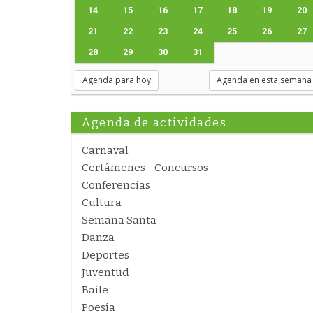
14
15
16
17
18
19
20
21
22
23
24
25
26
27
28
29
30
31
Agenda para hoy
Agenda en esta semana
Agenda de actividades
Carnaval
Certámenes - Concursos
Conferencias
Cultura
Semana Santa
Danza
Deportes
Juventud
Baile
Poesía