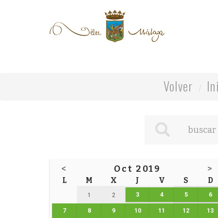
Volver
In
<
Oct 2019
>
L
M
X
J
V
S
D
3
4
5
6
1
2
7
8
9
10
11
12
13