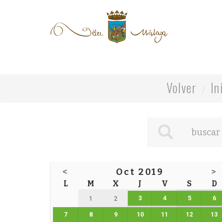
Volver
In
<
Oct 2019
>
L
M
X
J
V
S
D
3
4
5
6
1
2
7
8
9
10
11
12
13