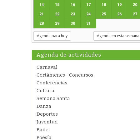
14
15
16
17
18
19
20
21
22
23
24
25
26
27
28
29
30
31
Agenda para hoy
Agenda en esta semana
Agenda de actividades
Carnaval
Certámenes - Concursos
Conferencias
Cultura
Semana Santa
Danza
Deportes
Juventud
Baile
Poesía