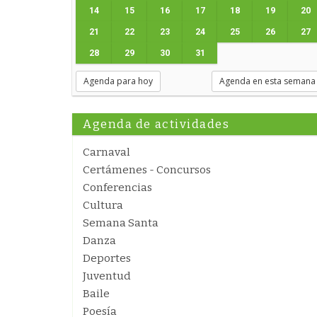
14
15
16
17
18
19
20
21
22
23
24
25
26
27
28
29
30
31
Agenda para hoy
Agenda en esta semana
Agenda de actividades
Carnaval
Certámenes - Concursos
Conferencias
Cultura
Semana Santa
Danza
Deportes
Juventud
Baile
Poesía