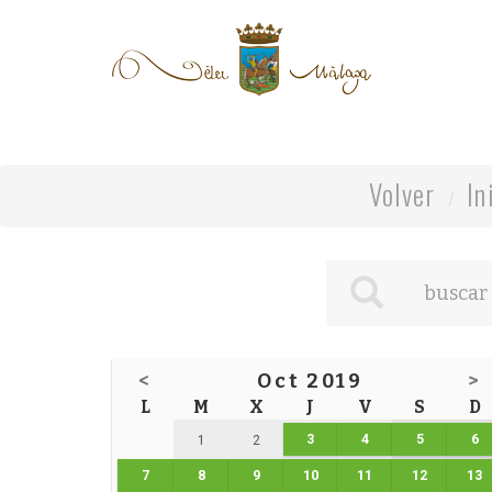
Volver
In
<
Oct 2019
>
L
M
X
J
V
S
D
3
4
5
6
1
2
7
8
9
10
11
12
13