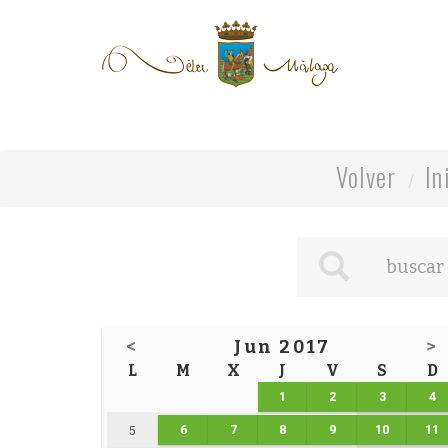
Volver
In
<
Jun 2017
>
L
M
X
J
V
S
D
1
2
3
4
6
7
8
9
10
11
5