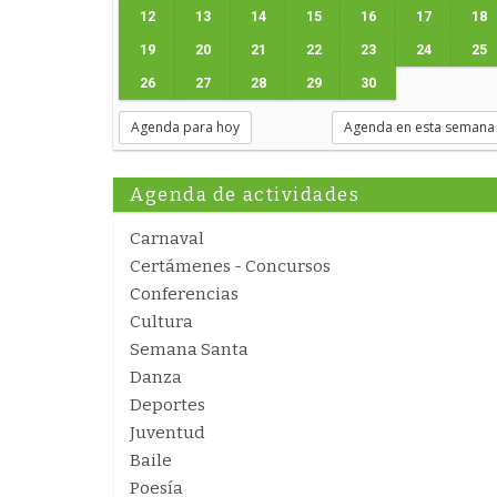
12
13
14
15
16
17
18
19
20
21
22
23
24
25
26
27
28
29
30
Agenda para hoy
Agenda en esta semana
Agenda de actividades
Carnaval
Certámenes - Concursos
Conferencias
Cultura
Semana Santa
Danza
Deportes
Juventud
Baile
Poesía