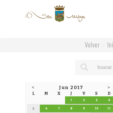
Volver
In
<
Jun 2017
>
L
M
X
J
V
S
D
1
2
3
4
6
7
8
9
10
11
5