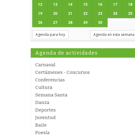
12
13
14
15
16
17
18
19
20
21
22
23
24
25
26
27
28
29
30
Agenda para hoy
Agenda en esta semana
Agenda de actividades
Carnaval
Certámenes - Concursos
Conferencias
Cultura
Semana Santa
Danza
Deportes
Juventud
Baile
Poesía