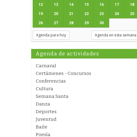
12
13
14
15
16
17
18
19
20
21
22
23
24
25
26
27
28
29
30
Agenda para hoy
Agenda en esta semana
Agenda de actividades
Carnaval
Certámenes - Concursos
Conferencias
Cultura
Semana Santa
Danza
Deportes
Juventud
Baile
Poesía