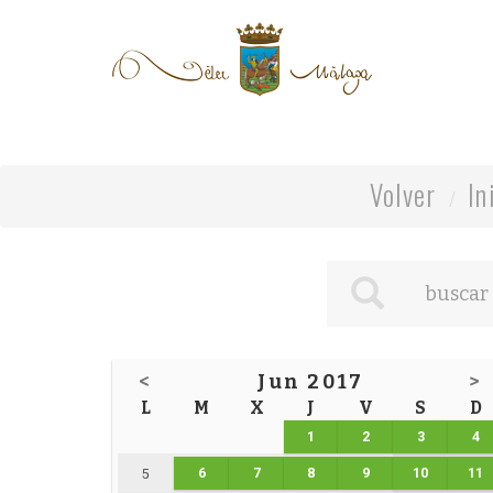
Volver
In
<
Jun 2017
>
L
M
X
J
V
S
D
1
2
3
4
6
7
8
9
10
11
5