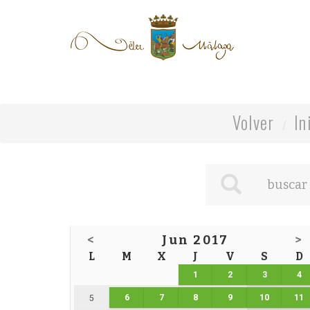
Volver
In
<
Jun 2017
>
L
M
X
J
V
S
D
1
2
3
4
6
7
8
9
10
11
5