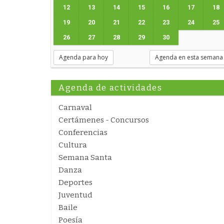
12
13
14
15
16
17
18
19
20
21
22
23
24
25
26
27
28
29
30
Agenda para hoy
Agenda en esta semana
Agenda de actividades
Carnaval
Certámenes - Concursos
Conferencias
Cultura
Semana Santa
Danza
Deportes
Juventud
Baile
Poesía