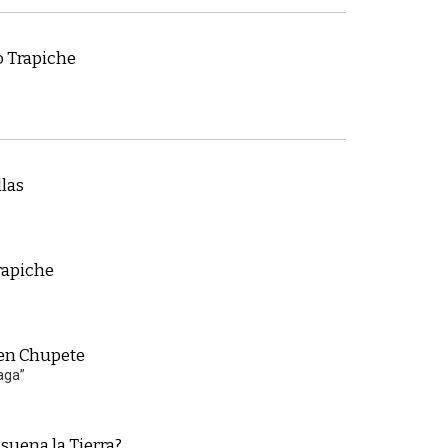
o Trapiche
las
rapiche
pen Chupete
aga”
uena la Tierra?