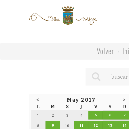
Volver
In
<
May 2017
>
L
M
X
J
V
S
D
5
6
7
1
2
3
4
9
11
12
13
14
8
10