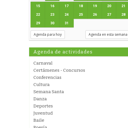
15
16
17
18
19
20
21
22
23
24
25
26
27
28
29
30
31
Agenda para hoy
Agenda en esta semana
Agenda de actividades
Carnaval
Certámenes - Concursos
Conferencias
Cultura
Semana Santa
Danza
Deportes
Juventud
Baile
Poesía