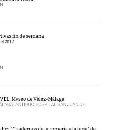
EN
tivas fin de semana
del 2017
EN
VVEL, Mvseo de Vélez-Málaga
ÁLAGA. ANTIGUO HOSPITAL SAN JUAN DE
ibro "Cuadernos de la romería y la feria" de