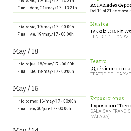
Inicio:
vie, 19/may/17 - 13:21h
Actividades depor
Final:
dom, 21/may/17 - 13:21h
Del 19 al 21 de mayo 
Música
Inicio:
vie, 19/may/17 - 00:00h
IV Gala C.D. Fit-A
Final:
vie, 19/may/17 - 00:00h
TEATRO DEL CARM
May / 18
Teatro
Inicio:
jue, 18/may/17 - 00:00h
¡Qué viene mi mar
Final:
jue, 18/may/17 - 00:00h
TEATRO DEL CARM
May / 16
Exposiciones
Inicio:
mar, 16/may/17 - 00:00h
Exposición "Tierr
Final:
vie, 30/jun/17 - 00:00h
SALA SAN FRANCIS
MÁLAGA)
May / 14