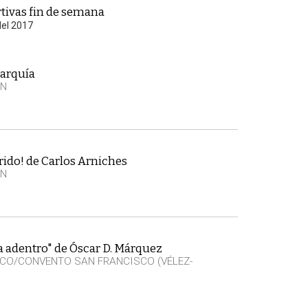
tivas fin de semana
del 2017
xarquía
EN
ido! de Carlos Arniches
EN
a adentro" de Óscar D. Márquez
CO/CONVENTO SAN FRANCISCO (VÉLEZ-