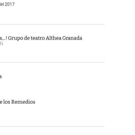
del 2017
,...! Grupo de teatro Althea Granada
EN
a
e los Remedios