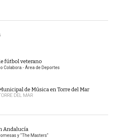
s
e fútbol veterano
eño Colabora.- Área de Deportes
unicipal de Música en Torre del Mar
TORRE DEL MAR
n Andalucía
romesas y "The Masters"