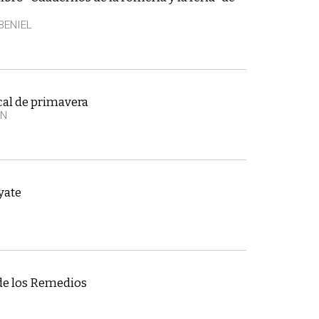
BENIEL
cal de primavera
EN
yate
de los Remedios