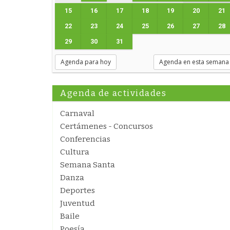
15
16
17
18
19
20
21
22
23
24
25
26
27
28
29
30
31
Agenda para hoy
Agenda en esta semana
Agenda de actividades
Carnaval
Certámenes - Concursos
Conferencias
Cultura
Semana Santa
Danza
Deportes
Juventud
Baile
Poesía