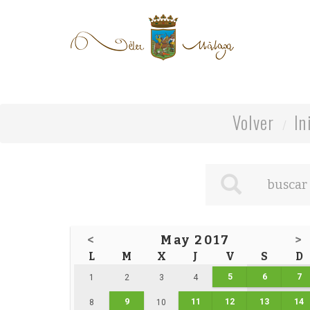
Volver
In
<
May 2017
>
L
M
X
J
V
S
D
5
6
7
1
2
3
4
9
11
12
13
14
8
10