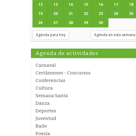
12
13
14
15
16
17
18
19
20
21
22
23
24
25
26
27
28
29
30
Agenda para hoy
Agenda en esta semana
Agenda de actividades
Carnaval
Certámenes - Concursos
Conferencias
Cultura
Semana Santa
Danza
Deportes
Juventud
Baile
Poesía