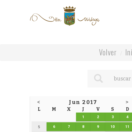
Volver
In
<
Jun 2017
>
L
M
X
J
V
S
D
1
2
3
4
6
7
8
9
10
11
5