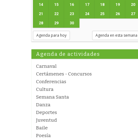
14
15
16
17
18
19
20
21
22
23
24
25
26
27
28
29
30
Agenda para hoy
Agenda en esta semana
Agenda de actividades
Carnaval
Certámenes - Concursos
Conferencias
Cultura
Semana Santa
Danza
Deportes
Juventud
Baile
Poesía