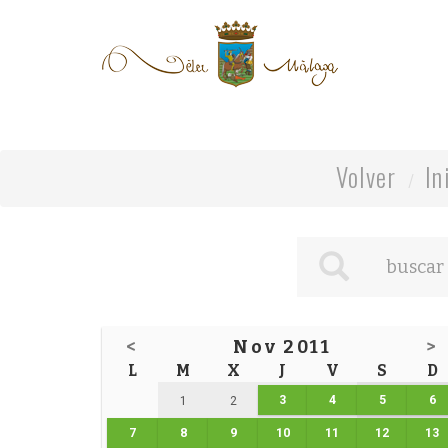
Volver
In
<
Nov 2011
>
L
M
X
J
V
S
D
3
4
5
6
1
2
7
8
9
10
11
12
13