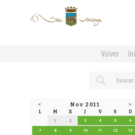
Volver
In
<
Nov 2011
>
L
M
X
J
V
S
D
3
4
5
6
1
2
7
8
9
10
11
12
13