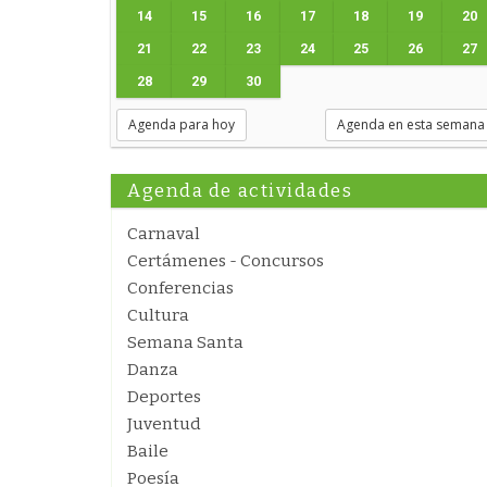
14
15
16
17
18
19
20
21
22
23
24
25
26
27
28
29
30
Agenda para hoy
Agenda en esta semana
Agenda de actividades
Carnaval
Certámenes - Concursos
Conferencias
Cultura
Semana Santa
Danza
Deportes
Juventud
Baile
Poesía