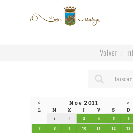
Volver
In
<
Nov 2011
>
L
M
X
J
V
S
D
3
4
5
6
1
2
7
8
9
10
11
12
13