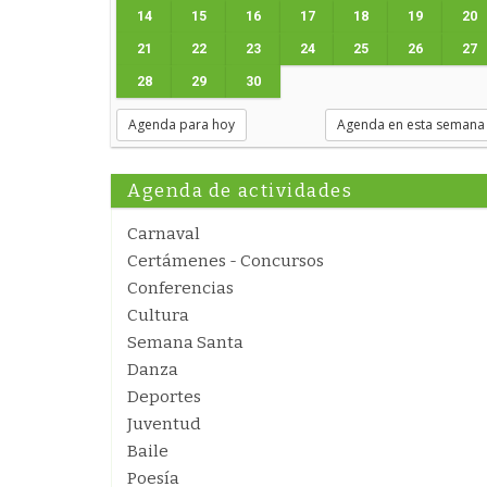
14
15
16
17
18
19
20
21
22
23
24
25
26
27
28
29
30
Agenda para hoy
Agenda en esta semana
Agenda de actividades
Carnaval
Certámenes - Concursos
Conferencias
Cultura
Semana Santa
Danza
Deportes
Juventud
Baile
Poesía