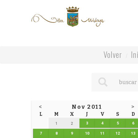
Volver
In
<
Nov 2011
>
L
M
X
J
V
S
D
3
4
5
6
1
2
7
8
9
10
11
12
13