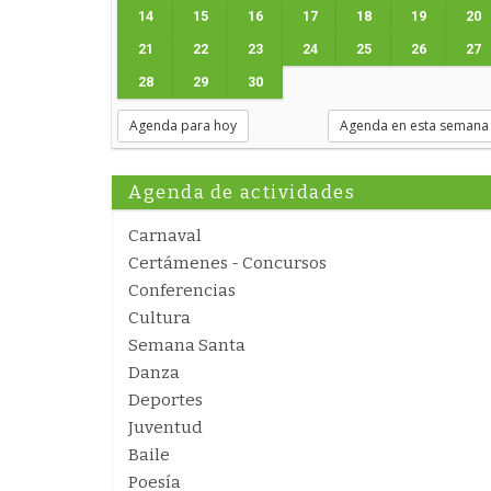
14
15
16
17
18
19
20
21
22
23
24
25
26
27
28
29
30
Agenda para hoy
Agenda en esta semana
Agenda de actividades
Carnaval
Certámenes - Concursos
Conferencias
Cultura
Semana Santa
Danza
Deportes
Juventud
Baile
Poesía