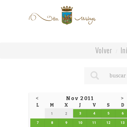
Volver
In
<
Nov 2011
>
L
M
X
J
V
S
D
3
4
5
6
1
2
7
8
9
10
11
12
13