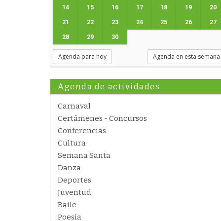
14
15
16
17
18
19
20
21
22
23
24
25
26
27
28
29
30
Agenda para hoy
Agenda en esta semana
Agenda de actividades
Carnaval
Certámenes - Concursos
Conferencias
Cultura
Semana Santa
Danza
Deportes
Juventud
Baile
Poesía