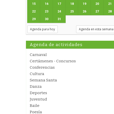
15
16
17
18
19
20
21
22
23
24
25
26
27
28
29
30
31
Agenda para hoy
Agenda en esta semana
Agenda de actividades
Carnaval
Certámenes - Concursos
Conferencias
Cultura
Semana Santa
Danza
Deportes
Juventud
Baile
Poesía