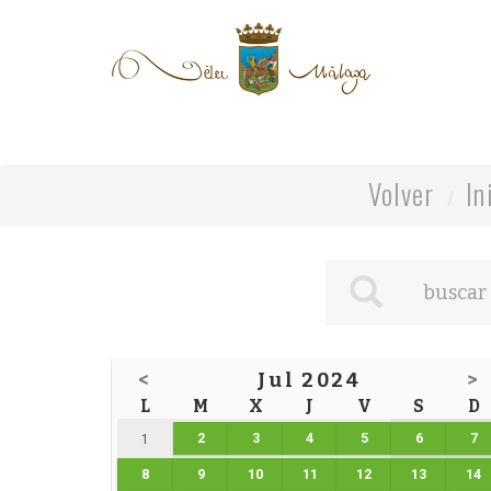
Volver
In
<
Jul 2024
>
L
M
X
J
V
S
D
2
3
4
5
6
7
1
8
9
10
11
12
13
14