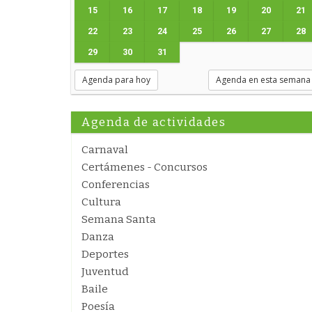
15
16
17
18
19
20
21
22
23
24
25
26
27
28
29
30
31
Agenda para hoy
Agenda en esta semana
Agenda de actividades
Carnaval
Certámenes - Concursos
Conferencias
Cultura
Semana Santa
Danza
Deportes
Juventud
Baile
Poesía