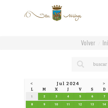
Volver
In
<
Jul 2024
>
L
M
X
J
V
S
D
2
3
4
5
6
7
1
8
9
10
11
12
13
14