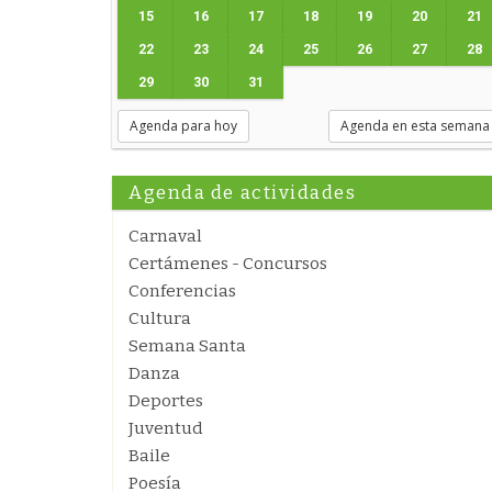
15
16
17
18
19
20
21
22
23
24
25
26
27
28
29
30
31
Agenda para hoy
Agenda en esta semana
Agenda de actividades
Carnaval
Certámenes - Concursos
Conferencias
Cultura
Semana Santa
Danza
Deportes
Juventud
Baile
Poesía