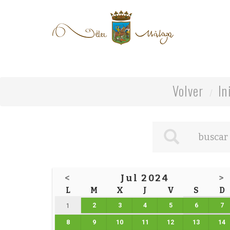
Volver
In
<
Jul 2024
>
L
M
X
J
V
S
D
2
3
4
5
6
7
1
8
9
10
11
12
13
14