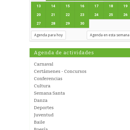
13
14
15
16
17
18
19
20
21
22
23
24
25
26
27
28
29
30
Agenda para hoy
Agenda en esta semana
Agenda de actividades
Carnaval
Certámenes - Concursos
Conferencias
Cultura
Semana Santa
Danza
Deportes
Juventud
Baile
Poesía