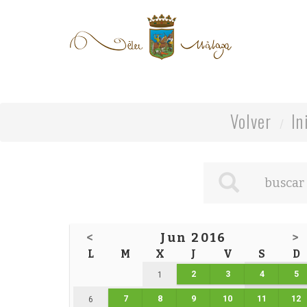
Volver
In
<
Jun 2016
>
L
M
X
J
V
S
D
2
3
4
5
1
7
8
9
10
11
12
6