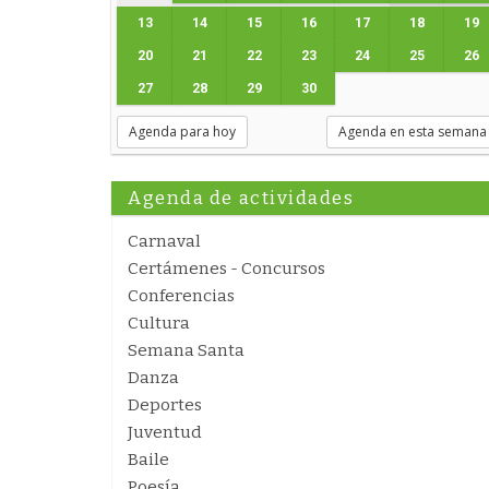
13
14
15
16
17
18
19
20
21
22
23
24
25
26
27
28
29
30
Agenda para hoy
Agenda en esta semana
Agenda de actividades
Carnaval
Certámenes - Concursos
Conferencias
Cultura
Semana Santa
Danza
Deportes
Juventud
Baile
Poesía