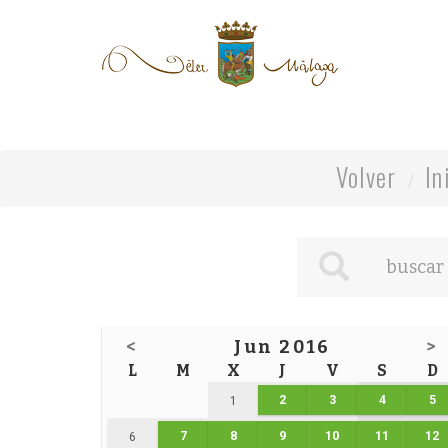
Volver
In
<
Jun 2016
>
L
M
X
J
V
S
D
2
3
4
5
1
7
8
9
10
11
12
6