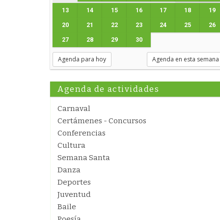
13
14
15
16
17
18
19
20
21
22
23
24
25
26
27
28
29
30
Agenda para hoy
Agenda en esta semana
Agenda de actividades
Carnaval
Certámenes - Concursos
Conferencias
Cultura
Semana Santa
Danza
Deportes
Juventud
Baile
Poesía