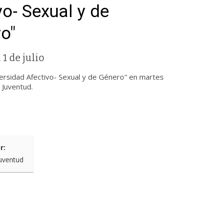
vo- Sexual y de
o"
 1 de julio
sidad Afectivo- Sexual y de Género" en martes
a Juventud.
r:
uventud