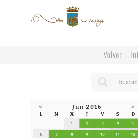
Volver
In
<
Jun 2016
>
L
M
X
J
V
S
D
2
3
4
5
1
7
8
9
10
11
12
6