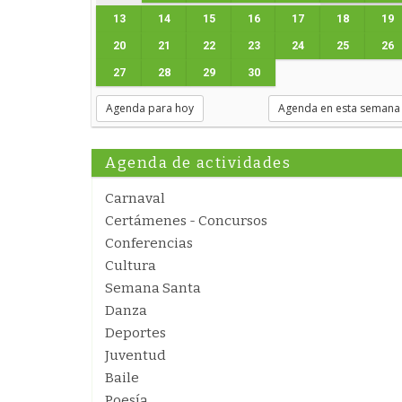
13
14
15
16
17
18
19
20
21
22
23
24
25
26
27
28
29
30
Agenda para hoy
Agenda en esta semana
Agenda de actividades
Carnaval
Certámenes - Concursos
Conferencias
Cultura
Semana Santa
Danza
Deportes
Juventud
Baile
Poesía