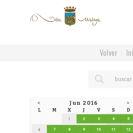
Volver
In
<
Jun 2016
>
L
M
X
J
V
S
D
2
3
4
5
1
7
8
9
10
11
12
6