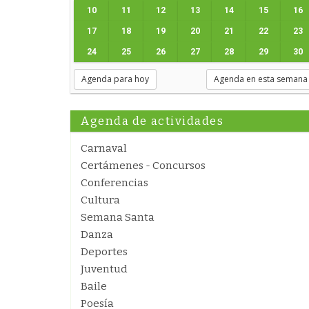
10
11
12
13
14
15
16
17
18
19
20
21
22
23
24
25
26
27
28
29
30
Agenda para hoy
Agenda en esta semana
Agenda de actividades
Carnaval
Certámenes - Concursos
Conferencias
Cultura
Semana Santa
Danza
Deportes
Juventud
Baile
Poesía