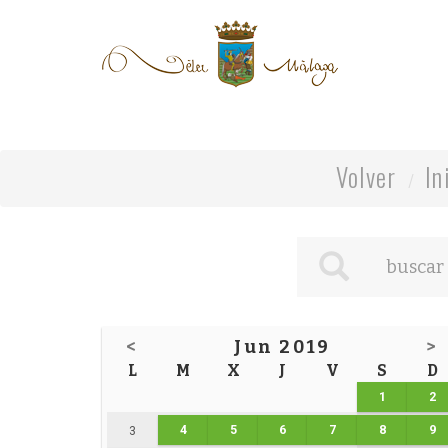
Volver
In
<
Jun 2019
>
L
M
X
J
V
S
D
1
2
4
5
6
7
8
9
3