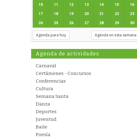
10
11
12
13
14
15
16
17
18
19
20
21
22
23
24
25
26
27
28
29
30
Agenda para hoy
Agenda en esta semana
Agenda de actividades
Carnaval
Certámenes - Concursos
Conferencias
Cultura
Semana Santa
Danza
Deportes
Juventud
Baile
Poesía