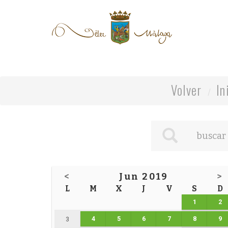
Volver
In
<
Jun 2019
>
L
M
X
J
V
S
D
1
2
4
5
6
7
8
9
3