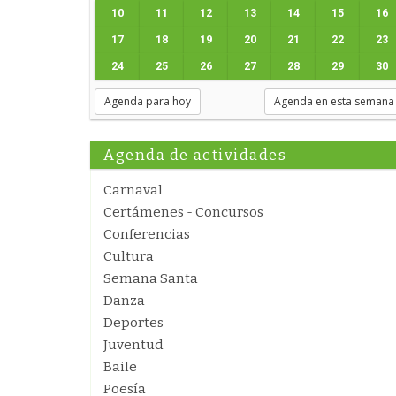
10
11
12
13
14
15
16
17
18
19
20
21
22
23
24
25
26
27
28
29
30
Agenda para hoy
Agenda en esta semana
Agenda de actividades
Carnaval
Certámenes - Concursos
Conferencias
Cultura
Semana Santa
Danza
Deportes
Juventud
Baile
Poesía