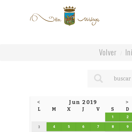
Volver
In
<
Jun 2019
>
L
M
X
J
V
S
D
1
2
4
5
6
7
8
9
3