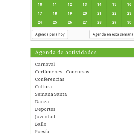
10
11
12
13
14
15
16
17
18
19
20
21
22
23
24
25
26
27
28
29
30
Agenda para hoy
Agenda en esta semana
Agenda de actividades
Carnaval
Certámenes - Concursos
Conferencias
Cultura
Semana Santa
Danza
Deportes
Juventud
Baile
Poesía