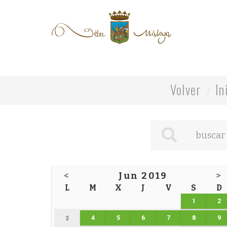
Volver
In
<
Jun 2019
>
L
M
X
J
V
S
D
1
2
4
5
6
7
8
9
3