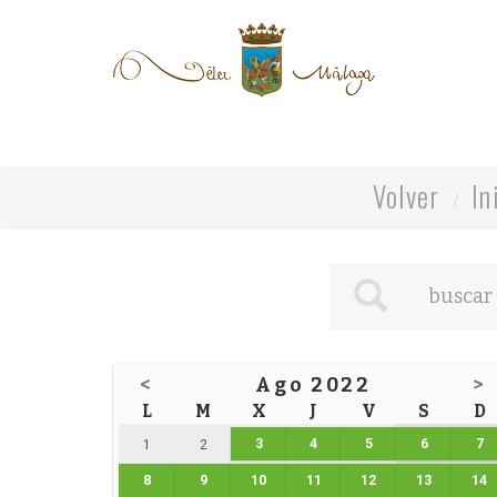
Volver
In
<
Ago 2022
>
L
M
X
J
V
S
D
3
4
5
6
7
1
2
8
9
10
11
12
13
14