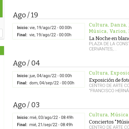
Ago / 19
Cultura
,
Danza
,
Inicio:
vie, 19/ago/22 - 00:00h
Música
,
Varios
,
Final:
vie, 19/ago/22 - 00:00h
La Noche en blan
PLAZA DE LA CONST
CERVANTES,...
Ago / 04
Cultura
,
Exposi
Inicio:
jue, 04/ago/22 - 00:00h
Exposición de foto
Final:
dom, 04/sep/22 - 00:00h
CENTRO DE ARTE 
"FRANCISCO HERNÁ
Ago / 03
Cultura
,
Música
Inicio:
mié, 03/ago/22 - 08:49h
Conciertos "Músic
Final:
mié, 21/sep/22 - 08:49h
CENTRO DE ARTE C