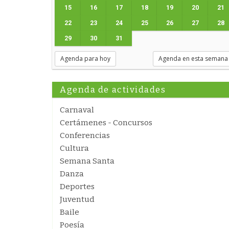
15
16
17
18
19
20
21
22
23
24
25
26
27
28
29
30
31
Agenda para hoy
Agenda en esta semana
Agenda de actividades
Carnaval
Certámenes - Concursos
Conferencias
Cultura
Semana Santa
Danza
Deportes
Juventud
Baile
Poesía