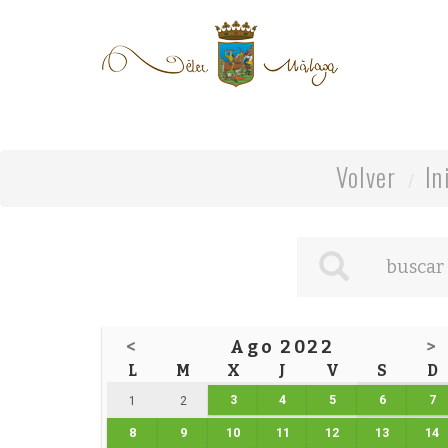
Volver
In
<
Ago 2022
>
L
M
X
J
V
S
D
3
4
5
6
7
1
2
8
9
10
11
12
13
14