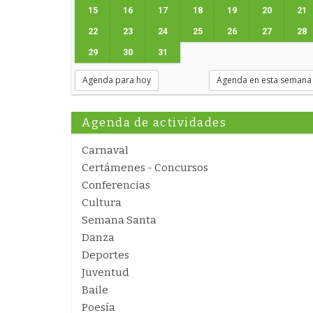
15
16
17
18
19
20
21
22
23
24
25
26
27
28
29
30
31
Agenda para hoy
Agenda en esta semana
Agenda de actividades
Carnaval
Certámenes - Concursos
Conferencias
Cultura
Semana Santa
Danza
Deportes
Juventud
Baile
Poesía