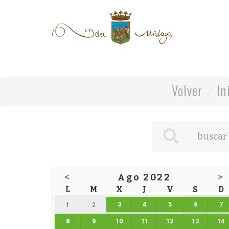
Volver
In
<
Ago 2022
>
L
M
X
J
V
S
D
3
4
5
6
7
1
2
8
9
10
11
12
13
14