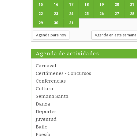
15
16
17
18
19
20
21
22
23
24
25
26
27
28
29
30
31
Agenda para hoy
Agenda en esta semana
Agenda de actividades
Carnaval
Certámenes - Concursos
Conferencias
Cultura
Semana Santa
Danza
Deportes
Juventud
Baile
Poesía