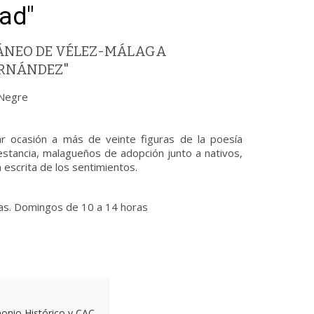
dad"
ÁNEO DE VÉLEZ-MÁLAGA
ERNÁNDEZ"
 Negre
ar ocasión a más de veinte figuras de la poesía
stancia, malagueños de adopción junto a nativos,
 escrita de los sentimientos.
ras. Domingos de 10 a 14 horas
monio Histórico y CAC