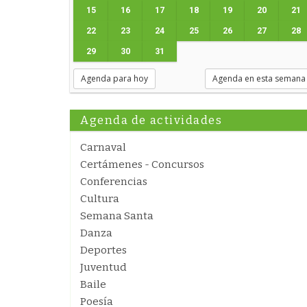
15
16
17
18
19
20
21
22
23
24
25
26
27
28
29
30
31
Agenda para hoy
Agenda en esta semana
Agenda de actividades
Carnaval
Certámenes - Concursos
Conferencias
Cultura
Semana Santa
Danza
Deportes
Juventud
Baile
Poesía