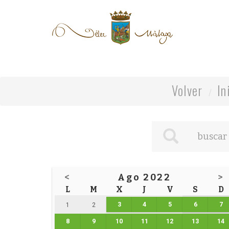
Volver
In
<
Ago 2022
>
L
M
X
J
V
S
D
3
4
5
6
7
1
2
8
9
10
11
12
13
14