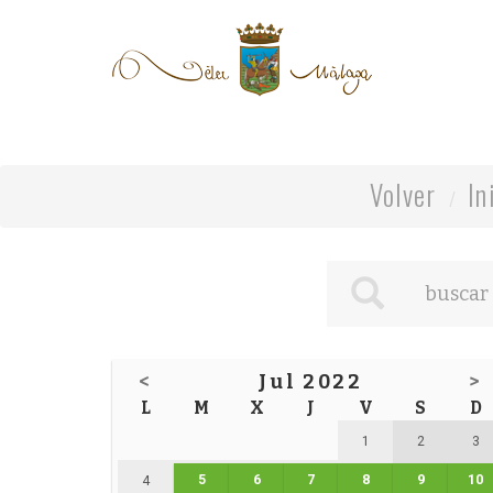
Volver
In
<
Jul 2022
>
L
M
X
J
V
S
D
1
2
3
5
6
7
8
9
10
4