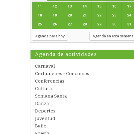
11
12
13
14
15
16
17
18
19
20
21
22
23
24
25
26
27
28
29
30
31
Agenda para hoy
Agenda en esta semana
Agenda de actividades
Carnaval
Certámenes - Concursos
Conferencias
Cultura
Semana Santa
Danza
Deportes
Juventud
Baile
Poesía