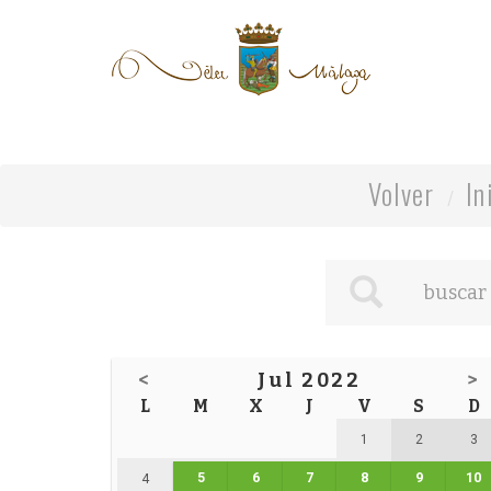
Volver
In
<
Jul 2022
>
L
M
X
J
V
S
D
1
2
3
5
6
7
8
9
10
4