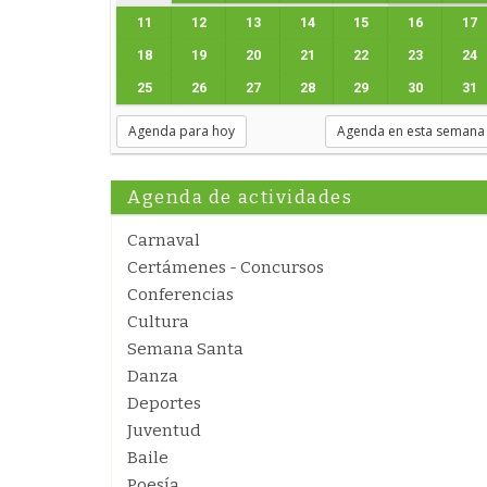
11
12
13
14
15
16
17
18
19
20
21
22
23
24
25
26
27
28
29
30
31
Agenda para hoy
Agenda en esta semana
Agenda de actividades
Carnaval
Certámenes - Concursos
Conferencias
Cultura
Semana Santa
Danza
Deportes
Juventud
Baile
Poesía