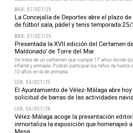
MAR, 07/OCT/25
La Concejalía de Deportes abre el plazo de 
de fútbol sala, pádel y tenis temporada 25
MAR, 07/OCT/25
Presentada la XVII edición del Certamen de
Maldonado’ de Torre del Mar
Se trata de un certamen que cumple 17 años donde podr
infantil y primaria. Podrán participar los niños de hasta 
12 años en la de primaria.
LUN, 06/OCT/25
El Ayuntamiento de Vélez-Málaga abre hoy e
solicitud de barras de las actividades nav
LUN, 06/OCT/25
Vélez-Málaga acoge la presentación editori
inmortaliza la exposición que homenajeó 
Mesa