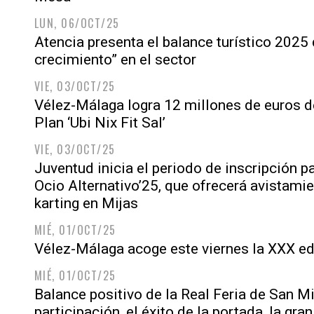
LUN, 06/OCT/25
Atencia presenta el balance turístico 2025
crecimiento” en el sector
VIE, 03/OCT/25
Vélez-Málaga logra 12 millones de euros d
Plan ‘Ubi Nix Fit Sal’
VIE, 03/OCT/25
Juventud inicia el periodo de inscripción p
Ocio Alternativo’25, que ofrecerá avistami
karting en Mijas
MIÉ, 01/OCT/25
Vélez-Málaga acoge este viernes la XXX e
MIÉ, 01/OCT/25
Balance positivo de la Real Feria de San Mi
participación, el éxito de la portada, la gran