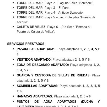
TORRE DEL MAR:
Playa 2 – Laguna Chica “Berebere”.
TORRE DEL MAR
: Playa 3 – El Faro.
TORRE DEL MAR
: Playa 4 – Antiguo Balneario.
TORRE DEL MAR:
Playa 5 – Las Protegidas “Puesto de
socorro”.
CALETA DE VÉLEZ:
Playa 6 – Río Seco “Entrada al
Puerto de Caleta de Vélez”.
SERVICIOS PRESTADOS:
PASARELAS ADAPTADAS:
Playa adaptada
1, 2, 3, 4, 5 Y
6.
VESTIDOR ADAPTADO:
Playa adaptada
2, 3, 5 Y 6.
ZONA DE DESCANSO ADAPTADO:
Playa adaptada
1, 2,
3, 4, 5 Y 6.
GUARDA Y CUSTODIA DE SILLAS DE RUEDAS:
Playa
adaptada
1, 2, 3, 5 Y 6.
SOMBRILLAS ADAPTADAS:
Playa adaptada
1, 2, 3, 4, 5
Y 6.
HAMACAS ADAPTADAS:
Playa adaptada
1, 2, 5 y 6.
PUNTOS DE AGUA ADAPTADOS (DUCHA Y
LAVAPIES):
Playa adaptada
1, 2, 3, 4, 5 y 6.