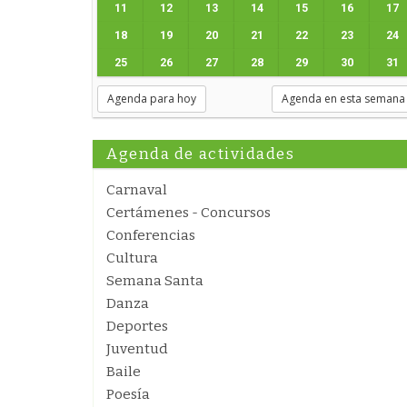
11
12
13
14
15
16
17
18
19
20
21
22
23
24
25
26
27
28
29
30
31
Agenda para hoy
Agenda en esta semana
Agenda de actividades
Carnaval
Certámenes - Concursos
Conferencias
Cultura
Semana Santa
Danza
Deportes
Juventud
Baile
Poesía