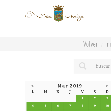
Volver
In
<
Mar 2019
>
L
M
X
J
V
S
D
1
2
3
4
5
6
7
8
9
10