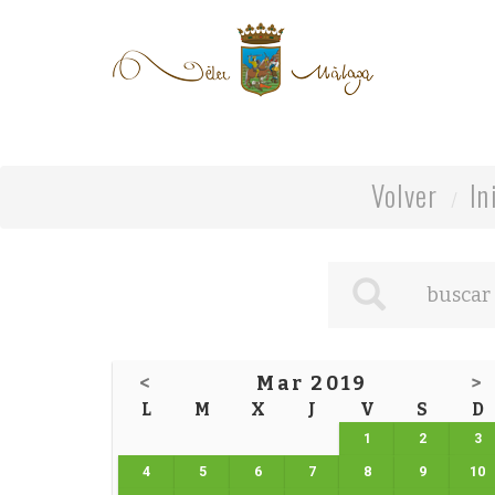
Volver
In
<
Mar 2019
>
L
M
X
J
V
S
D
1
2
3
4
5
6
7
8
9
10