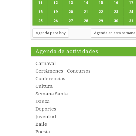
11
12
13
14
15
16
17
18
19
20
21
22
23
24
25
26
27
28
29
30
31
Agenda para hoy
Agenda en esta semana
Agenda de actividades
Carnaval
Certámenes - Concursos
Conferencias
Cultura
Semana Santa
Danza
Deportes
Juventud
Baile
Poesía