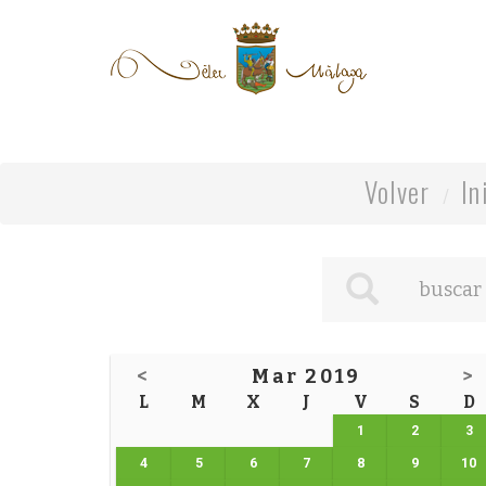
Volver
In
<
Mar 2019
>
L
M
X
J
V
S
D
1
2
3
4
5
6
7
8
9
10