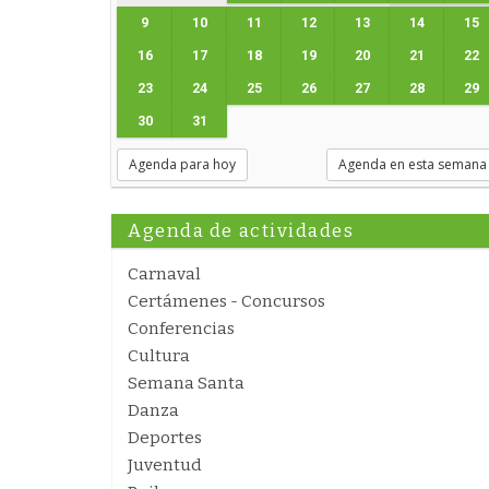
9
10
11
12
13
14
15
16
17
18
19
20
21
22
23
24
25
26
27
28
29
30
31
Agenda para hoy
Agenda en esta semana
Agenda de actividades
Carnaval
Certámenes - Concursos
Conferencias
Cultura
Semana Santa
Danza
Deportes
Juventud