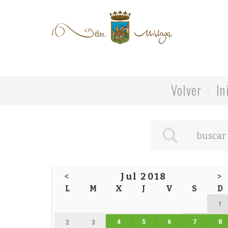
Volver
In
<
Jul 2018
>
L
M
X
J
V
S
D
1
4
5
6
7
8
2
3