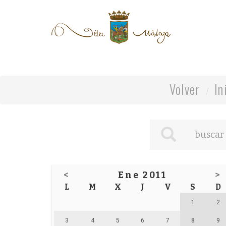
Volver
In
<
Ene 2011
>
L
M
X
J
V
S
D
1
2
3
4
5
6
7
8
9