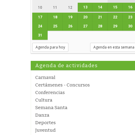
13
14
15
16
10
11
12
17
18
19
20
21
22
23
24
25
26
27
28
29
30
31
Agenda para hoy
Agenda en esta semana
Agenda de actividades
Carnaval
Certámenes - Concursos
Conferencias
Cultura
Semana Santa
Danza
Deportes
Juventud