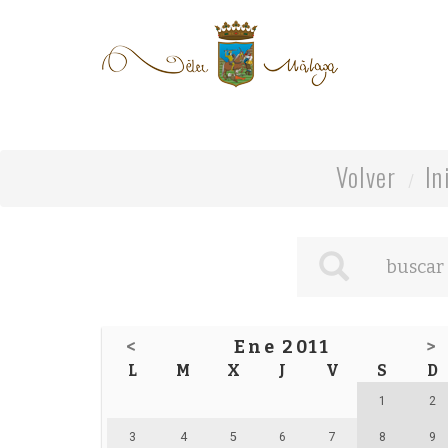
Volver
In
<
Ene 2011
>
L
M
X
J
V
S
D
1
2
3
4
5
6
7
8
9