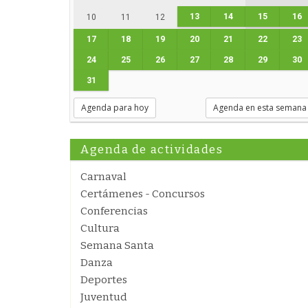
13
14
15
16
10
11
12
17
18
19
20
21
22
23
24
25
26
27
28
29
30
31
Agenda para hoy
Agenda en esta semana
Agenda de actividades
Carnaval
Certámenes - Concursos
Conferencias
Cultura
Semana Santa
Danza
Deportes
Juventud