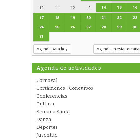
14
15
16
10
11
12
13
17
18
19
20
21
22
23
24
25
26
27
28
29
30
31
Agenda para hoy
Agenda en esta semana
Agenda de actividades
Carnaval
Certámenes - Concursos
Conferencias
Cultura
Semana Santa
Danza
Deportes
Juventud