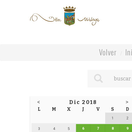
Volver
In
<
Dic 2018
>
L
M
X
J
V
S
D
1
2
6
7
8
9
3
4
5