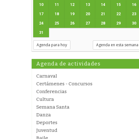
10
11
12
13
14
15
16
17
18
19
20
21
22
23
24
25
26
27
28
29
30
31
Agenda para hoy
Agenda en esta semana
Agenda de actividades
Carnaval
Certámenes - Concursos
Conferencias
Cultura
Semana Santa
Danza
Deportes
Juventud
Baile