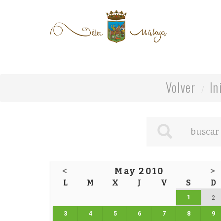
Volver
In
<
May 2010
>
L
M
X
J
V
S
D
1
2
3
4
5
6
7
8
9