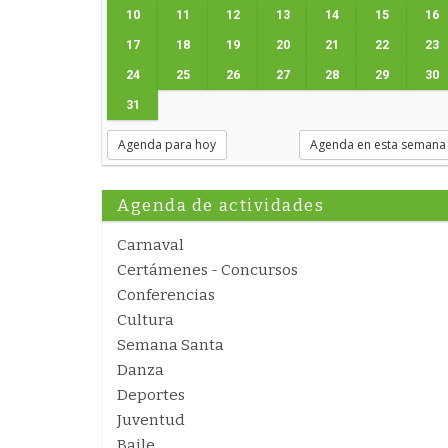
10
11
12
13
14
15
16
17
18
19
20
21
22
23
24
25
26
27
28
29
30
31
Agenda para hoy
Agenda en esta semana
Agenda de actividades
Carnaval
Certámenes - Concursos
Conferencias
Cultura
Semana Santa
Danza
Deportes
Juventud
Baile