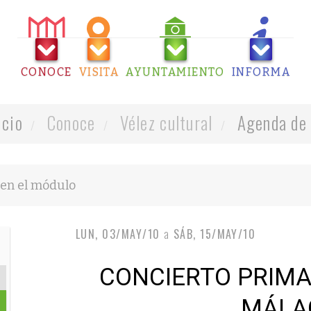
CONOCE
VISITA
AYUNTAMIENTO
INFORMA
icio
Conoce
Vélez cultural
Agenda de 
LUN, 03/MAY/10
a
SÁB, 15/MAY/10
CONCIERTO PRIMA
MÁLA