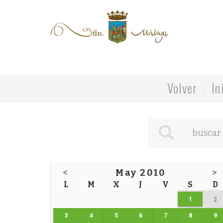
Volver
In
<
May 2010
>
L
M
X
J
V
S
D
1
2
3
4
5
6
7
8
9