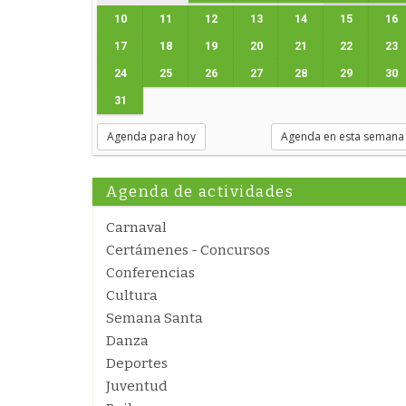
10
11
12
13
14
15
16
17
18
19
20
21
22
23
24
25
26
27
28
29
30
31
Agenda para hoy
Agenda en esta semana
Agenda de actividades
Carnaval
Certámenes - Concursos
Conferencias
Cultura
Semana Santa
Danza
Deportes
Juventud