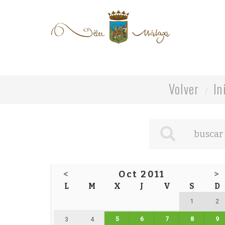
Volver
In
<
Oct 2011
>
L
M
X
J
V
S
D
1
2
5
6
7
8
9
3
4