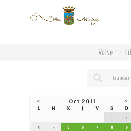
Volver
In
<
Oct 2011
>
L
M
X
J
V
S
D
1
2
5
6
7
8
9
3
4