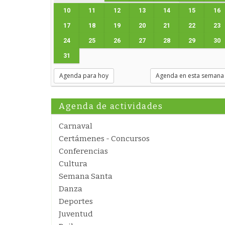
10
11
12
13
14
15
16
17
18
19
20
21
22
23
24
25
26
27
28
29
30
31
Agenda para hoy
Agenda en esta semana
Agenda de actividades
Carnaval
Certámenes - Concursos
Conferencias
Cultura
Semana Santa
Danza
Deportes
Juventud