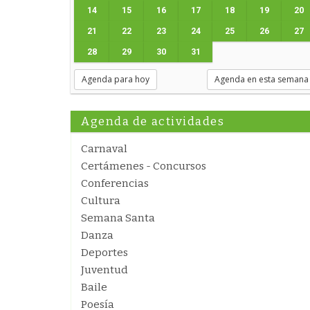
14
15
16
17
18
19
20
21
22
23
24
25
26
27
28
29
30
31
Agenda para hoy
Agenda en esta semana
Agenda de actividades
Carnaval
Certámenes - Concursos
Conferencias
Cultura
Semana Santa
Danza
Deportes
Juventud
Baile
Poesía