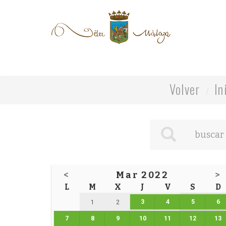
Volver
In
<
Mar 2022
>
L
M
X
J
V
S
D
3
4
5
6
1
2
7
8
9
10
11
12
13