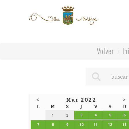
Volver
In
<
Mar 2022
>
L
M
X
J
V
S
D
3
4
5
6
1
2
7
8
9
10
11
12
13