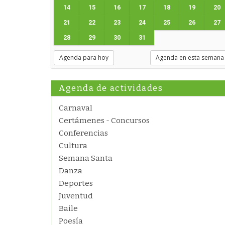
14
15
16
17
18
19
20
21
22
23
24
25
26
27
28
29
30
31
Agenda para hoy
Agenda en esta semana
Agenda de actividades
Carnaval
Certámenes - Concursos
Conferencias
Cultura
Semana Santa
Danza
Deportes
Juventud
Baile
Poesía