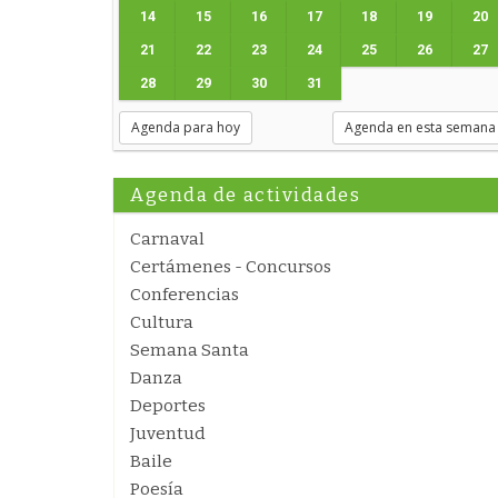
14
15
16
17
18
19
20
21
22
23
24
25
26
27
28
29
30
31
Agenda para hoy
Agenda en esta semana
Agenda de actividades
Carnaval
Certámenes - Concursos
Conferencias
Cultura
Semana Santa
Danza
Deportes
Juventud
Baile
Poesía