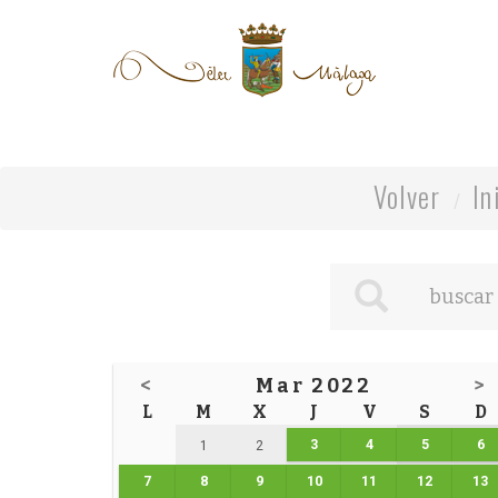
Volver
In
<
Mar 2022
>
L
M
X
J
V
S
D
3
4
5
6
1
2
7
8
9
10
11
12
13